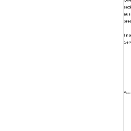
Que
sezi
ausi
pre
I no
Serv
Ass