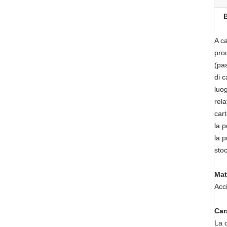
B
A ca
pro
(pas
di c
luo
rel
cart
la p
la p
sto
Mat
Acci
Car
La c