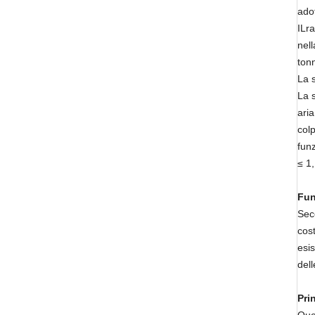
adot
IL
r
nel
tonn
La s
La s
aria
colp
fun
≤ 1,
Fun
Seco
cos
esi
dell
Pri