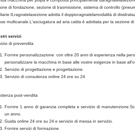
sta macchina per polpa è composta principalmente da
ragnatela
sezion
one di fondazione, sezione di trasmissione, sistema di controllo (pneuma
liarie.IL
ragnatela
sezione adotta il doppio
ragnatela
modalità di disidrat
sse multicanale.L'asciugatura ad aria calda è adottata per la sezione di
stri servizi
izio di prevendita
Fornire personalizzazione: con oltre 20 anni di esperienza nella per
personalizzare la macchina in base alle vostre esigenze in base all'outp
Servizio di progettazione e progettazione.
Servizio di consulenza online 24 ore su 24.
istenza post-vendita
Fornire 1 anno di garanzia completa e servizio di manutenzione.Sco
un anno.
Guida online 24 ore su 24 e servizio di messa in servizio.
Fornire servizi di formazione.