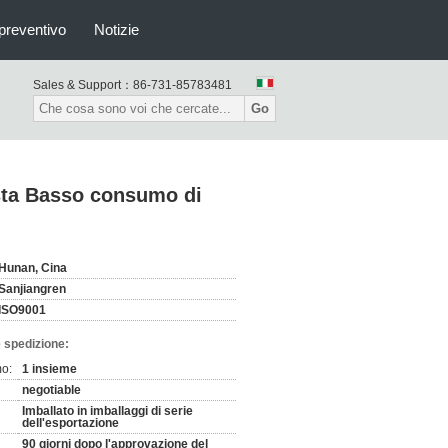
preventivo
Notizie
Sales & Support：
86-731-85783481
Go
esta Basso consumo di
Hunan, Cina
Sanjiangren
ISO9001
 spedizione:
mo:
1 insieme
negotiable
Imballato in imballaggi di serie
dell'esportazione
90 giorni dopo l'approvazione del