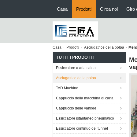
Casa
Prodotti
Circa noi
Giro 
Casa
Prodotti
Asciugatrice della polpa
Meno
TUTTI I PRODOTTI
Me
va
Essiccatore a aria calda
Asciugatrice della polpa
TAD Machine
Cappuccio della macchina di carta
Cappuccio delle yankee
Essiccatore istantaneo pneumatico
Essiccatore continuo del tunnel