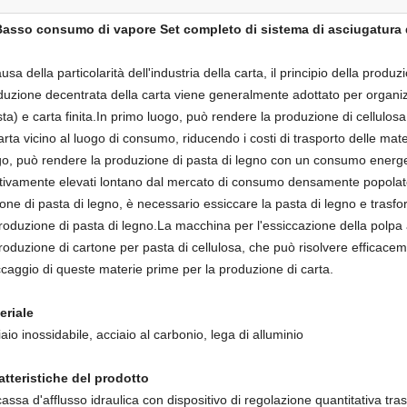
asso consumo di vapore Set completo di sistema di asciugatura d
usa della particolarità dell'industria della carta, il principio della produ
duzione decentrata della carta viene generalmente adottato per organi
ta) e carta finita.In primo luogo, può rendere la produzione di cellulosa
arta vicino al luogo di consumo, riducendo i costi di trasporto delle m
go, può rendere la produzione di pasta di legno con un consumo energ
ativamente elevati lontano dal mercato di consumo densamente popolato.Tu
one di pasta di legno, è necessario essiccare la pasta di legno e trasfo
roduzione di pasta di legno.La macchina per l'essiccazione della polpa a
roduzione di cartone per pasta di cellulosa, che può risolvere efficacem
ccaggio di queste materie prime per la produzione di carta.
eriale
aio inossidabile, acciaio al carbonio, lega di alluminio
atteristiche del prodotto
assa d'afflusso idraulica con dispositivo di regolazione quantitativa tra