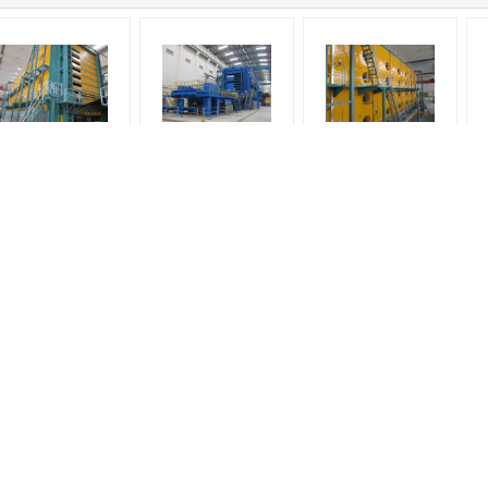
Essiccatore per
Il sistema
Grande sezione più
cartapesta ad alta
dell'asciugatrice della
asciutta industriale
ficienza che produce
polpa della lega di
automatica
pa
cartone per pasta di
alluminio ha
dell'asciugatrice della
legno dalla polpa
personalizzato
cartapesta
TAD Machine
Cappuccio delle yankee
Macchina TAD per carta industriale ad
Essiccamento delle yankee Hood
asciugatura rapida tramite cilindro
Ventilation System Energy Reducing
pneumatico
Sistema di ventilazione del cappucc
Essiccatore di perforazione della
del Yankee del acciaio al carbonio p
macchina di carta di alta efficienza di
la macchina per carta velina
TAD Machine Through Air Cylinder
2200m/Min
TAD Machine Through Air Dryer di
Azione corrosiva degli elementi del
secchezza veloce
sistema di ventilazione d'acciaio del