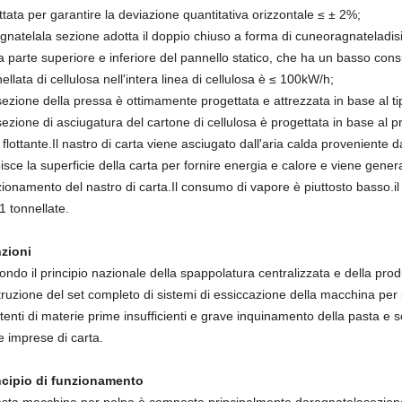
tata per garantire la deviazione quantitativa orizzontale ≤ ± 2%;
agnatela
la sezione adotta il doppio chiuso a forma di cuneo
ragnatela
dis
la parte superiore e inferiore del pannello statico, che ha un basso co
ellata di cellulosa nell'intera linea di cellulosa è ≤ 100kW/h;
ezione della pressa è ottimamente progettata e attrezzata in base al tip
ezione di asciugatura del cartone di cellulosa è progettata in base al p
 flottante.Il nastro di carta viene asciugato dall'aria calda proveniente d
isce la superficie della carta per fornire energia e calore e viene gener
zionamento del nastro di carta.Il consumo di vapore è piuttosto basso.i
1 tonnellate.
zioni
ndo il principio nazionale della spappolatura centralizzata e della prod
truzione del set completo di sistemi di essiccazione della macchina per 
stenti di materie prime insufficienti e grave inquinamento della pasta e
e imprese di carta.
ncipio di funzionamento