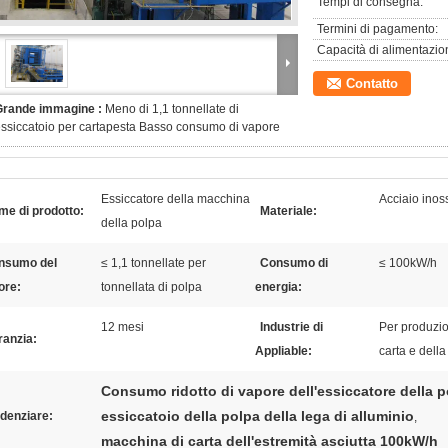
Tempi di consegna:
Termini di pagamento:
Capacità di alimentazio
Contatto
Grande immagine :
Meno di 1,1 tonnellate di
ssiccatoio per cartapesta Basso consumo di vapore
Essiccatore della macchina
Acciaio inoss
e di prodotto:
Materiale:
della polpa
nsumo del
≤ 1,1 tonnellate per
Consumo di
≤ 100kW/h
ore:
tonnellata di polpa
energia:
12 mesi
Industrie di
Per produzio
ranzia:
Appliable:
carta e della
Consumo ridotto di vapore dell'essiccatore della 
essiccatoio della polpa della lega di alluminio
denziare:
,
macchina di carta dell'estremità asciutta 100kW/h