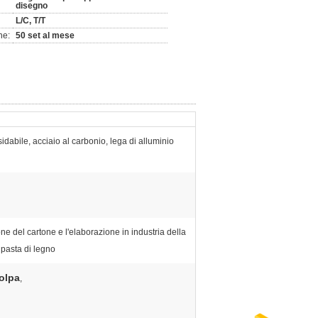
disegno
L/C, T/T
ne:
50 set al mese
idabile, acciaio al carbonio, lega di alluminio
ne del cartone e l'elaborazione in industria della
 pasta di legno
polpa
,