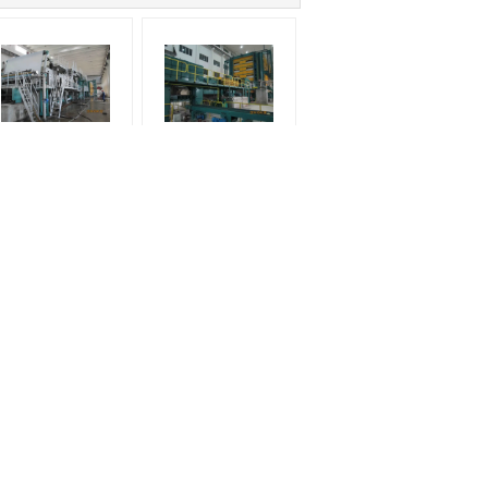
Macchina per
Basso consumo
l'asciugatura della
energetico
sta ad aria calda con
dell'asciugatrice della
cassa d'afflusso
polpa di acciaio
idraulica in acciaio
inossidabile
inossidabile
Richiedere un preventivo
Invii
io
er
E-Mail
Mappa del sito
|
la
Sito mobile