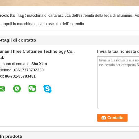
,
rodotto Tag:
macchina di carta asciutta dell'estremità della lega di alluminio
As
pappoli la macchina di carta asciutta dell'estremità
ttagli di contatto
unan Three Craftsmen Technology Co.,
Invia la tua richiesta
td.
ersona di contatto:
Sha Xiao
elefono:
+8617373732230
ax:
86-731-85783481
tri prodotti