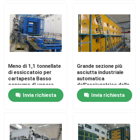
Giro della fabbrica
Controllo di qualità
Contattaci
Meno di 1,1 tonnellate
Grande sezione più
di essiccatoio per
asciutta industriale
Notizie
cartapesta Basso
automatica
consumo di vapore
dell'asciugatrice della
cartapesta
Invia richiesta
Invia richiesta
Richieda una citazione
Essiccatore a aria calda
Asciugatrice della polpa