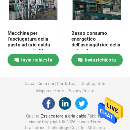
TAD Machine
Macchina per
Basso consumo
Cappuccio della macchina di carta
l'asciugatura della
energetico
pasta ad aria calda
dell'asciugatrice della
con cassa d'afflusso
polpa di acciaio
Cappuccio delle yankee
idraulica in acciaio
inossidabile
Invia richiesta
Invia richiesta
inossidabile
Essiccatore istantaneo pneumatico
Casa
Circa noi
Contattaci
Desktop Site
Essiccatore continuo del tunnel
Mappa del sito
Privacy Policy
Macchina del dispositivo a induzione del rullo
Qualità
Essiccatore a aria calda
Fabbrica
cinese.Copyright © 2026 Hunan Three
Impianto di lavaggio del gas di scarico
Craftsmen Technology Co., Ltd.. All Rights