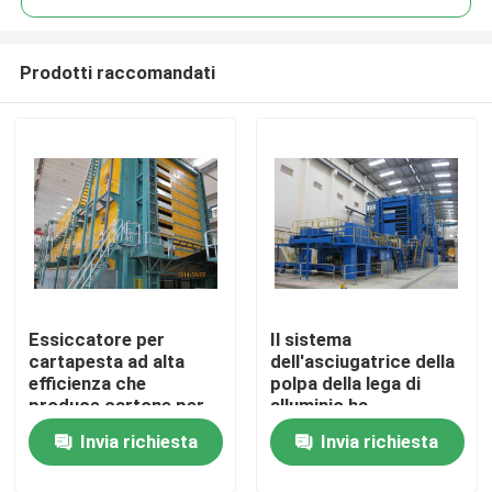
Prodotti raccomandati
Essiccatore per
Il sistema
Casa
cartapesta ad alta
dell'asciugatrice della
efficienza che
polpa della lega di
produce cartone per
alluminio ha
Prodotti
pasta di legno dalla
personalizzato
Invia richiesta
Invia richiesta
polpa
Circa noi