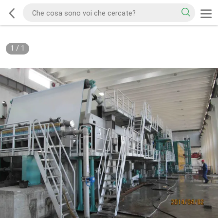
1
/
1